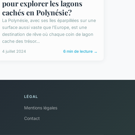
pour explorer les lagons
cachés en Polynésie?
La Polynésie, avec ses îles éparpillées sur une
surface aussi vaste que l'Europe, est une
destination de rêve où chaque coin de lagon
cache des trésor...
4 juillet 2024
6 min de lecture →
LÉGAL
Mentions légales
Contact