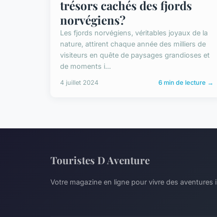
trésors cachés des fjords
norvégiens?
Les fjords norvégiens, véritables joyaux de la
nature, attirent chaque année des milliers de
visiteurs en quête de paysages grandioses et
de moments i...
4 juillet 2024
6 min de lecture →
Touristes D Aventure
Votre magazine en ligne pour vivre des aventures 