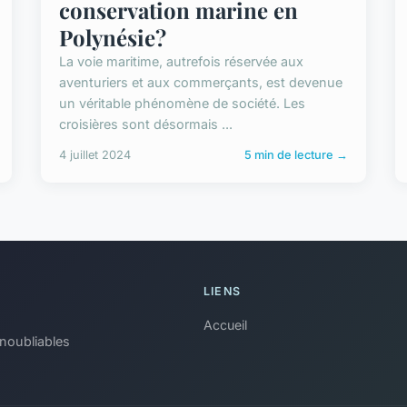
conservation marine en
Polynésie?
La voie maritime, autrefois réservée aux
aventuriers et aux commerçants, est devenue
un véritable phénomène de société. Les
croisières sont désormais ...
4 juillet 2024
5 min de lecture →
LIENS
Accueil
inoubliables