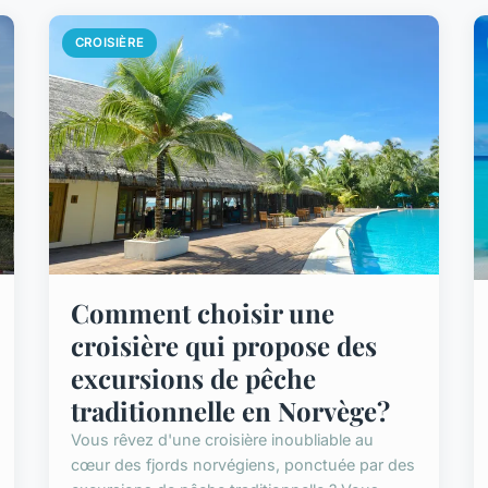
CROISIÈRE
Comment choisir une
croisière qui propose des
excursions de pêche
traditionnelle en Norvège?
Vous rêvez d'une croisière inoubliable au
cœur des fjords norvégiens, ponctuée par des