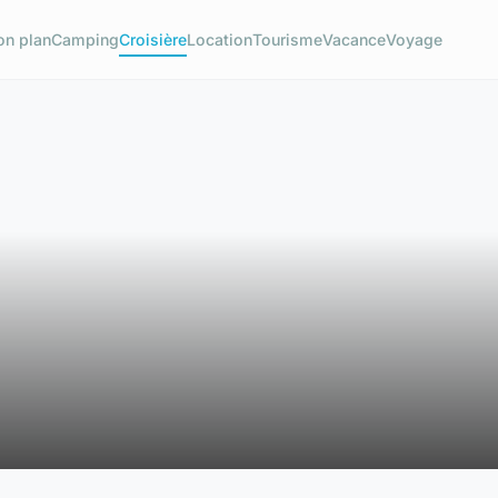
on plan
Camping
Croisière
Location
Tourisme
Vacance
Voyage